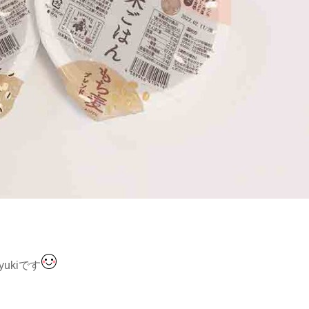
。
ukiです